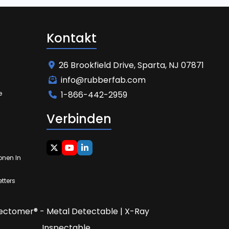
Kontakt
26 Brookfield Drive, Sparta, NJ 07871
info@rubberfab.com
e
1-866-442-2959
Verbinden
onen In
tters
ectomer® - Metal Detectable | X-Ray
Inspectable