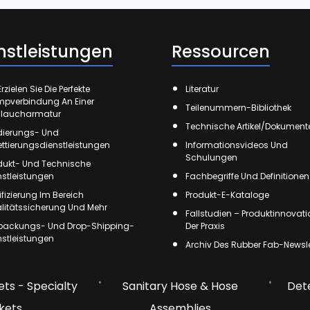
nstleistungen
Ressourcen
rzielen Sie Die Perfekte
Literatur
mpverbindung An Einer
Teilenummern-Bibliothek
laucharmatur
Technische Artikel/Dokument
ierungs- Und
kettierungsdienstleistungen
Informationsvideos Und
Schulungen
dukt- Und Technische
nstleistungen
Fachbegriffe Und Definitionen
tifizierung Im Bereich
Produkt-E-Kataloge
litätssicherung Und Mehr
Fallstudien – Produktinnovati
packungs- Und Drop-Shipping-
Der Praxis
nstleistungen
Archiv Des Rubber Fab-Newsle
ts - Specialty
Sanitary Hose & Hose
Det
kets
Assemblies