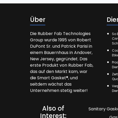
Über
Die
Die Rubber Fab Technologies
So E
Cri
Group wurde 1995 von Robert
Sch
DuPont Sr. und Patrick Parisi in
Cod
einem Bauernhaus in Andover,
Eti
New Jersey, gegründet. Das
Pro
erste Produkt von Rubber Fab,
Die
das auf den Markt kam, war
Zer
die Smart Gasket®, und
Qua
seitdem wächst das
Ver
Unternehmen stetig weiter!
Die
Also of
Sanitary Gaske
Interest:
Gas