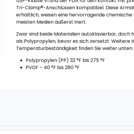
USP-Klasse VI und der FDA für den Kontakt mit p
Tri-Clamp®-Anschlüssen kompatibel. Diese Armat
erhältlich, weisen eine hervorragende chemische 
meisten Medien äußerst inert.
Zwar sind beide Materialien autoklavierbar, doc
als Polypropylen, bevor es sich zersetzt. Weitere 
Temperaturbeständigkeit finden Sie weiter unten:
Polypropylen (PP) 32 °F bis 275 °F
PVDF – 40 °F bis 280 °F