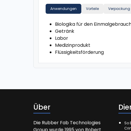
Anwendungen
Vorteile
Verpackung
Biologika für den Einmalgebrauc
Getränk
Labor
Medizinprodukt
Flüssigkeitsförderung
Über
Die
Die Rubber Fab Technologies
So E
Cri
Group wurde 1995 von Robert