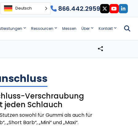
866.442.2959
Deutsch
stleistungen
Ressourcen
Messen
Über
Kontakt
anschluss
chluss-Verschraubung
st jeden Schlauch
Stutzen sowohl für Gummi als auch für
, „Short Barb“, „Mini“ und „Maxi“.