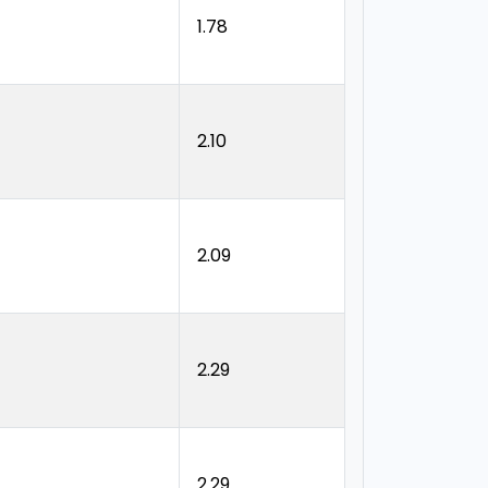
1.78
2.10
2.09
2.29
2.29