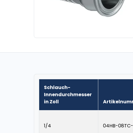
Schlauch-
Innendurchmesser
in Zoll
Artikelnum
1/4
04HB-08TC-