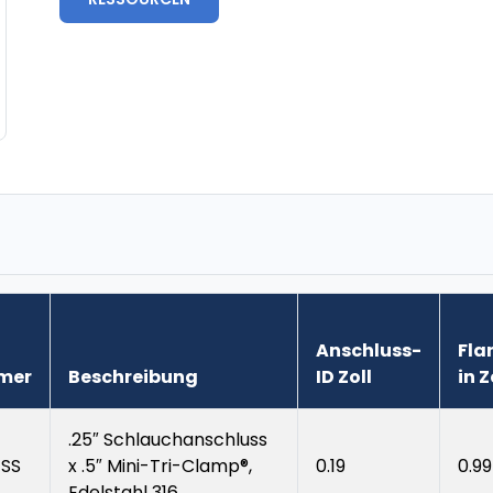
Anschluss-
Fla
mer
Beschreibung
ID Zoll
in Z
.25″ Schlauchanschluss
SS
x .5″ Mini-Tri-Clamp®,
0.19
0.99
Edelstahl 316