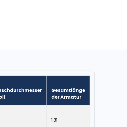
nschdurchmesser
Gesamtlänge
oll
der Armatur
1.31