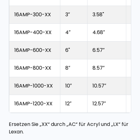
16AMP-300-XX
3″
3.58"
2.8
16AMP-400-XX
4″
4.68″
3.9
16AMP-600-XX
6"
6.57″
5.0
16AMP-800-XX
8″
8.57″
7.2
16AMP-1000-XX
10″
10.57″
9.2
16AMP-1200-XX
12″
12.57″
11.2
Ersetzen Sie „XX“ durch „AC“ für Acryl und „LX“ für
Lexan.