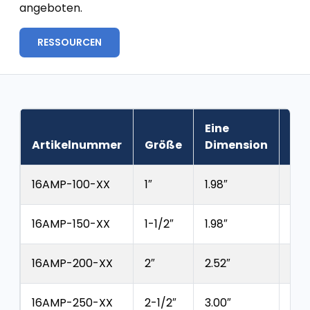
angeboten.
RESSOURCEN
Eine
B-
Artikelnummer
Größe
Dimension
Di
16AMP-100-XX
1″
1.98″
1.23
16AMP-150-XX
1-1/2″
1.98″
1.23
16AMP-200-XX
2″
2.52″
1.76
16AMP-250-XX
2-1/2″
3.00″
2.2