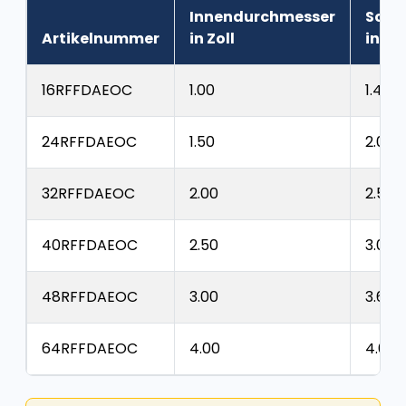
Innendurchmesser
Schl
Artikelnummer
in Zoll
in Zol
16RFFDAEOC
1.00
1.46
24RFFDAEOC
1.50
2.00
32RFFDAEOC
2.00
2.52
40RFFDAEOC
2.50
3.09
48RFFDAEOC
3.00
3.62
64RFFDAEOC
4.00
4.65