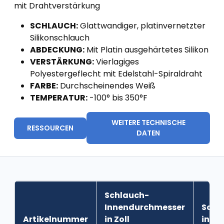
mit Drahtverstärkung
SCHLAUCH:
Glattwandiger, platinvernetzter
Silikonschlauch
ABDECKUNG:
Mit Platin ausgehärtetes Silikon
VERSTÄRKUNG:
Vierlagiges
Polyestergeflecht mit Edelstahl-Spiraldraht
FARBE:
Durchscheinendes Weiß
TEMPERATUR:
-100° bis 350°F
WEITERE TECHNISCHE
RESSOURCEN
DATEN
Schlauch-
Innendurchmesser
Schl
Artikelnummer
in Zoll
in Zol