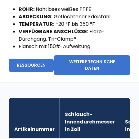
ROHR:
Nahtloses weißes PTFE
ABDECKUNG:
Geflochtener Edelstahl
TEMPERATUR:
-20 °F bis 350 °F
VERFÜGBARE ANSCHLÜSSE:
Flare-
Durchgang, Tri-Clamp®
Flansch mit 150#-Aufweitung
WEITERE TECHNISCHE
RESSOURCEN
DATEN
Schlauch-
Innendurchmesser
Schl
Artikelnummer
in Zoll
in Zol