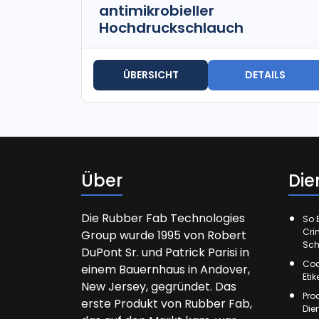
antimikrobieller
Hochdruckschlauch
ÜBERSICHT
DETAILS
Über
Die
Die Rubber Fab Technologies
So E
Cri
Group wurde 1995 von Robert
Sch
DuPont Sr. und Patrick Parisi in
Cod
einem Bauernhaus in Andover,
Eti
New Jersey, gegründet. Das
Pro
erste Produkt von Rubber Fab,
Die