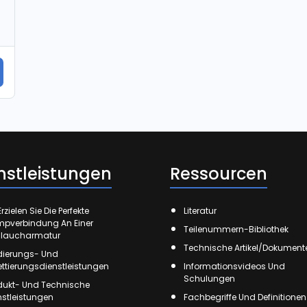
nstleistungen
Ressourcen
rzielen Sie Die Perfekte
Literatur
mpverbindung An Einer
Teilenummern-Bibliothek
laucharmatur
Technische Artikel/Dokument
ierungs- Und
kettierungsdienstleistungen
Informationsvideos Und
Schulungen
dukt- Und Technische
nstleistungen
Fachbegriffe Und Definitionen