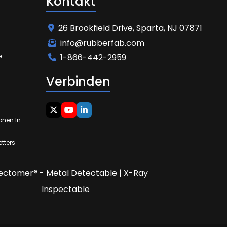
Kontakt
26 Brookfield Drive, Sparta, NJ 07871
info@rubberfab.com
e
1-866-442-2959
Verbinden
onen In
tters
ectomer® - Metal Detectable | X-Ray
Inspectable