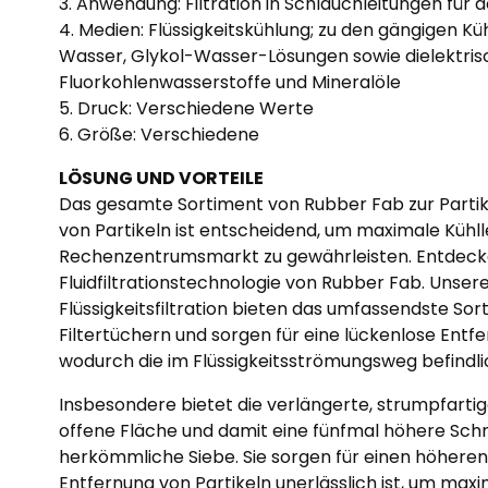
3. Anwendung: Filtration in Schlauchleitungen für 
4. Medien: Flüssigkeitskühlung; zu den gängigen Kü
Wasser, Glykol-Wasser-Lösungen sowie dielektrisc
Fluorkohlenwasserstoffe und Mineralöle
5. Druck: Verschiedene Werte
6. Größe: Verschiedene
LÖSUNG UND VORTEILE
Das gesamte Sortiment von Rubber Fab zur Partike
von Partikeln ist entscheidend, um maximale Kühll
Rechenzentrumsmarkt zu gewährleisten. Entdeck
Fluidfiltrationstechnologie von Rubber Fab. Unsere
Flüssigkeitsfiltration bieten das umfassendste S
Filtertüchern und sorgen für eine lückenlose Ent
wodurch die im Flüssigkeitsströmungsweg befindl
Insbesondere bietet die verlängerte, strumpfart
offene Fläche und damit eine fünfmal höhere Sc
herkömmliche Siebe. Sie sorgen für einen höheren D
Entfernung von Partikeln unerlässlich ist, um maxi