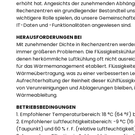
erhöht hat. Angesichts der zunehmenden Abhängi
Rechenzentren ein grundlegender Bestandteil un
wichtigere Rolle spielen, da unsere Gemeinschaft
IT-Daten und -Funktionalitäten angewiesen sind.
HERAUSFORDERUNGEN BEI
Mit zunehmender Dichte in Rechenzentren werden
immer größeren Problemen. Die Flüssigkeitskühlun
denen herkömmliche Luftkühlung oft nicht ausreicht
für das Wärmemanagement etabliert. Flüssigkeit
Wärmeübertragung, was zu einer verbesserten Lei
Aufrechterhaltung der Reinheit dieser Kühlflüssigke
von Verunreinigungen und Ablagerungen bleiben, 
Wärmeableitung.
BETRIEBSBEDINGUNGEN
1. Empfohlener Temperaturbereich: 18 °C (64 °F) b
2. Empfohlener Luftfeuchtigkeitsbereich: -9 °C (16
(Taupunkt) und 60 % r. F. (relative Luftfeuchtigkeit