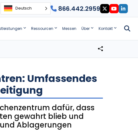
866.442.2959
Deutsch
stleistungen
Ressourcen
Messen
Über
Kontakt
tren: Umfassendes
seitigung
Rechenzentrum dafür, dass
eiten gewahrt blieb und
n und Ablagerungen