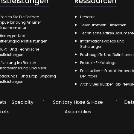
nstleistungen
Ressourcen
rzielen Sie Die Perfekte
Literatur
mpverbindung An Einer
Teilenummern-Bibliothek
laucharmatur
Technische Artikel/Dokument
ierungs- Und
kettierungsdienstleistungen
Informationsvideos Und
Schulungen
dukt- Und Technische
nstleistungen
Fachbegriffe Und Definitionen
tifizierung Im Bereich
Produkt-E-Kataloge
litätssicherung Und Mehr
Fallstudien – Produktinnovati
packungs- Und Drop-Shipping-
Der Praxis
nstleistungen
Archiv Des Rubber Fab-Newsle
ts - Specialty
Sanitary Hose & Hose
Det
kets
Assemblies