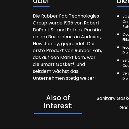
Über
Die
Die Rubber Fab Technologies
So E
Cri
Group wurde 1995 von Robert
Sch
DuPont Sr. und Patrick Parisi in
Cod
einem Bauernhaus in Andover,
Eti
New Jersey, gegründet. Das
Pro
erste Produkt von Rubber Fab,
Die
das auf den Markt kam, war
Zer
die Smart Gasket®, und
Qua
seitdem wächst das
Ver
Unternehmen stetig weiter!
Die
Also of
Sanitary Gaske
Interest:
Gas