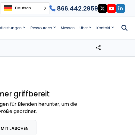
866.442.2959
Deutsch
stleistungen
Ressourcen
Messen
Über
Kontakt
r griffbereit
en für Blenden herunter, um die
Größe geordnet.
 MIT LASCHEN