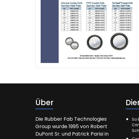
Über
Die
Die Rubber Fab Technologies
So E
Cri
Group wurde 1995 von Robert
Sch
DuPont Sr. und Patrick Parisi in
Cod