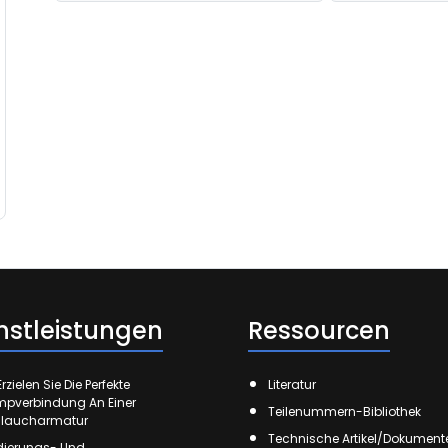
nstleistungen
Ressourcen
rzielen Sie Die Perfekte
Literatur
mpverbindung An Einer
Teilenummern-Bibliothek
laucharmatur
Technische Artikel/Dokument
ierungs- Und