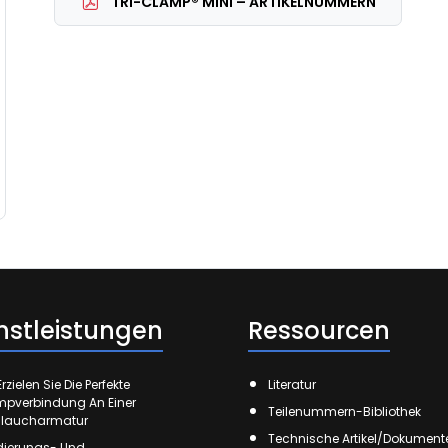
TRI-CLAMP® MINI – ARTIKELNUMMERN
nstleistungen
Ressourcen
rzielen Sie Die Perfekte
Literatur
mpverbindung An Einer
Teilenummern-Bibliothek
laucharmatur
Technische Artikel/Dokument
ierungs- Und