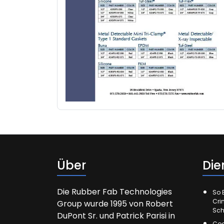
Über
Die
Die Rubber Fab Technologies
So E
Cri
Group wurde 1995 von Robert
Sch
DuPont Sr. und Patrick Parisi in
Cod