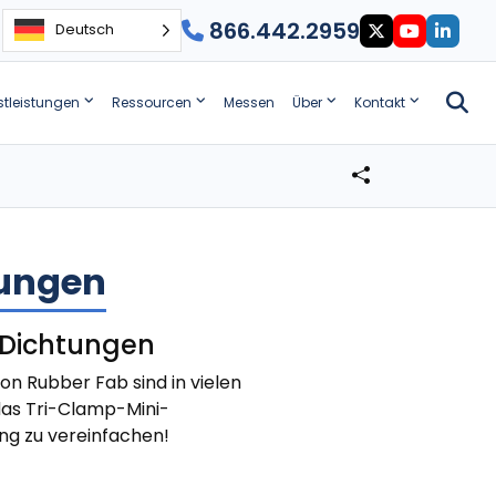
866.442.2959
Deutsch
stleistungen
Ressourcen
Messen
Über
Kontakt
tungen
 Dichtungen
on Rubber Fab sind in vielen
das Tri-Clamp-Mini-
ng zu vereinfachen!