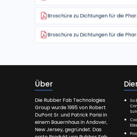
Broschüre zu Dichtungen für die Pha
Broschüre zu Dichtungen für die Pha
Über
Die
Die Rubber Fab Technologies
So E
Cri
Group wurde 1995 von Robert
Sch
DuPont Sr. und Patrick Parisi in
Cod
einem Bauernhaus in Andover,
Eti
New Jersey, gegründet. Das
Pro
erste Produkt von Rubber Fab,