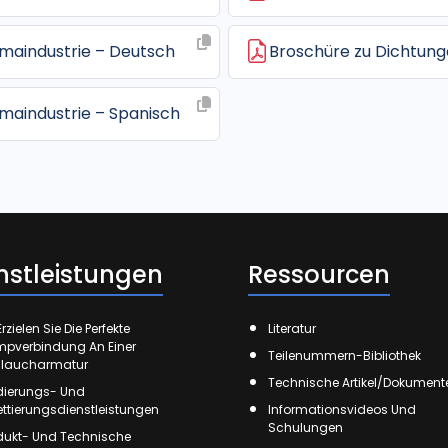
rmaindustrie – Deutsch
Broschüre zu Dichtunge
rmaindustrie – Spanisch
nstleistungen
Ressourcen
rzielen Sie Die Perfekte
Literatur
mpverbindung An Einer
Teilenummern-Bibliothek
laucharmatur
Technische Artikel/Dokument
ierungs- Und
kettierungsdienstleistungen
Informationsvideos Und
Schulungen
dukt- Und Technische