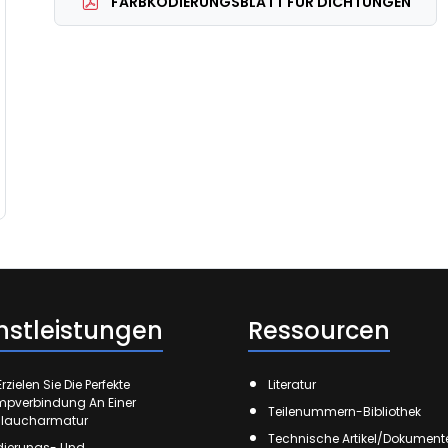
FARBKODIERUNGSBLATT FÜR DICHTUNGEN
nstleistungen
Ressourcen
rzielen Sie Die Perfekte
Literatur
mpverbindung An Einer
Teilenummern-Bibliothek
laucharmatur
Technische Artikel/Dokument
ierungs- Und