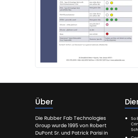
Über
Die
Die Rubber Fab Technologies
So E
Cri
Group wurde 1995 von Robert
Sch
DuPont Sr. und Patrick Parisi in
Cod