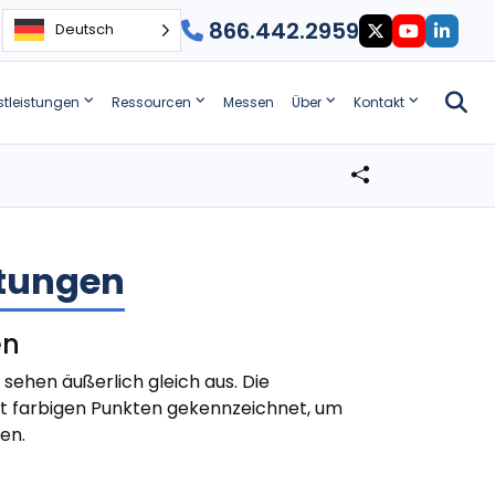
866.442.2959
Deutsch
stleistungen
Ressourcen
Messen
Über
Kontakt
htungen
en
sehen äußerlich gleich aus. Die
it farbigen Punkten gekennzeichnet, um
en.