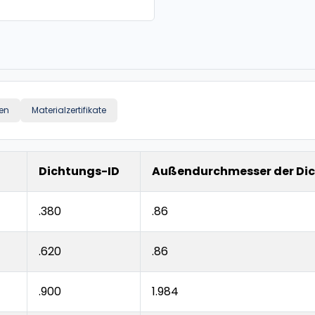
en
Materialzertifikate
Dichtungs-ID
Außendurchmesser der Di
.380
.86
.620
.86
.900
1.984