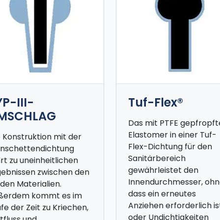
P-III-
Tuf-Flex®
MSCHLAG
Das mit PTFE gepfropft
Elastomer in einer Tuf-
 Konstruktion mit der
Flex-Dichtung für den
nschettendichtung
Sanitärbereich
rt zu uneinheitlichen
gewährleistet den
gebnissen zwischen den
Innendurchmesser, oh
den Materialien.
dass ein erneutes
ßerdem kommt es im
Anziehen erforderlich is
fe der Zeit zu Kriechen,
oder Undichtigkeiten
tfluss und