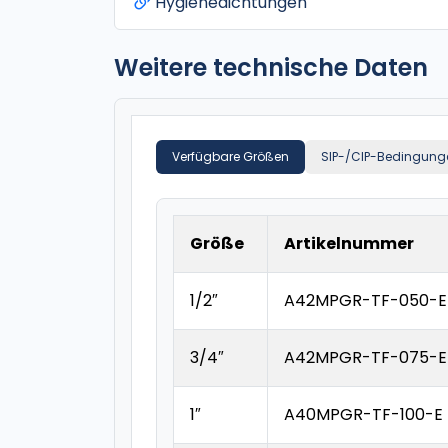
Hygienedichtungen
Weitere technische Daten
Verfügbare Größen
SIP-/CIP-Bedingung
Größe
Artikelnummer
1/2″
A42MPGR-TF-050-E
3/4″
A42MPGR-TF-075-E
1″
A40MPGR-TF-100-E