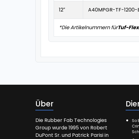
12″
A40MPGR-TF-1200-
*Die Artikelnummern für
Tuf-Flex
Über
Die
Die Rubber Fab Technologies
So E
Cri
Group wurde 1995 von Robert
Sch
DuPont Sr. und Patrick Parisi in