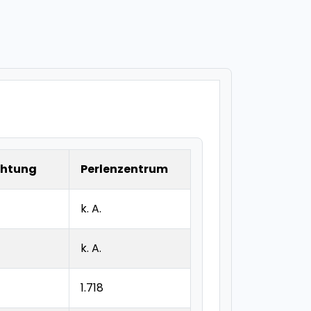
chtung
Perlenzentrum
k. A.
k. A.
1.718