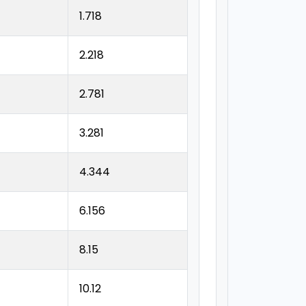
1.718
2.218
2.781
3.281
4.344
6.156
8.15
10.12