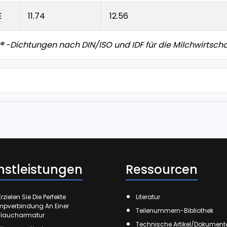
E
11.74
12.56
®
-Dichtungen nach DIN/ISO und IDF für die Milchwirtschaf
nstleistungen
Ressourcen
rzielen Sie Die Perfekte
Literatur
mpverbindung An Einer
Teilenummern-Bibliothek
laucharmatur
Technische Artikel/Dokument