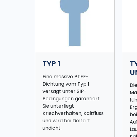
TYP 1
TY
U
Eine massive PTFE-
Dichtung vom Typ I
Die
versagt unter SIP-
Ma
Bedingungen garantiert.
füh
Sie unterliegt
Er
Kriechverhalten, Kaltfluss
bei
und wird bei Delta T
Au
undicht.
Lau
Kal