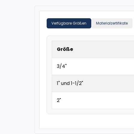
Verfügbare Größen
Materialzertifikate
Größe
3/4"
1" und 1-1/2"
2"