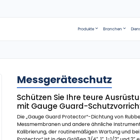
Produkte
Branchen
Dien
Messgeräteschutz
Schützen Sie Ihre teure Ausrüs
mit Gauge Guard-Schutzvorric
Die „Gauge Guard Protector“-Dichtung von Rubb
Messmembranen und andere ähnliche Instrument
Kalibrierung, der routinemäßigen Wartung und be
Protector“ ist in den Größen 3/4″, 1″, 1-1/2″ und 2″