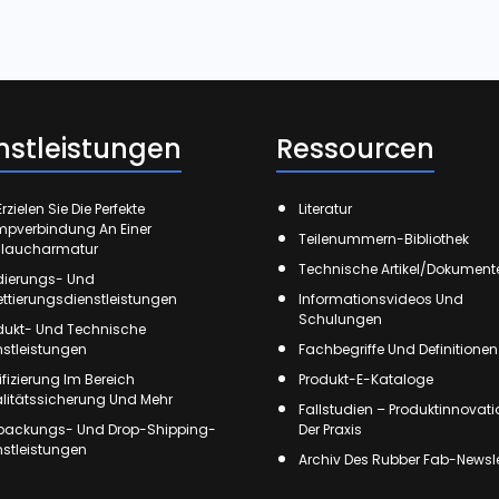
nstleistungen
Ressourcen
rzielen Sie Die Perfekte
Literatur
mpverbindung An Einer
Teilenummern-Bibliothek
laucharmatur
Technische Artikel/Dokument
ierungs- Und
kettierungsdienstleistungen
Informationsvideos Und
Schulungen
dukt- Und Technische
nstleistungen
Fachbegriffe Und Definitionen
tifizierung Im Bereich
Produkt-E-Kataloge
litätssicherung Und Mehr
Fallstudien – Produktinnovati
packungs- Und Drop-Shipping-
Der Praxis
nstleistungen
Archiv Des Rubber Fab-Newsle