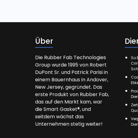
Über
Die
Die Rubber Fab Technologies
So E
Cri
Group wurde 1995 von Robert
Sch
DuPont Sr. und Patrick Parisi in
Cod
einem Bauernhaus in Andover,
Eti
New Jersey, gegründet. Das
Pro
erste Produkt von Rubber Fab,
Die
das auf den Markt kam, war
Zer
die Smart Gasket®, und
Qua
seitdem wächst das
Ver
Unternehmen stetig weiter!
Die