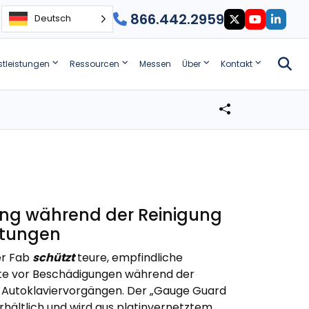
866.442.2959
Deutsch
stleistungen
Ressourcen
Messen
Über
Kontakt
tung während der Reinigung
htungen
er Fab
schützt
teure, empfindliche
e vor Beschädigungen während der
i Autoklaviervorgängen. Der „Gauge Guard
 erhältlich und wird aus platinvernetztem