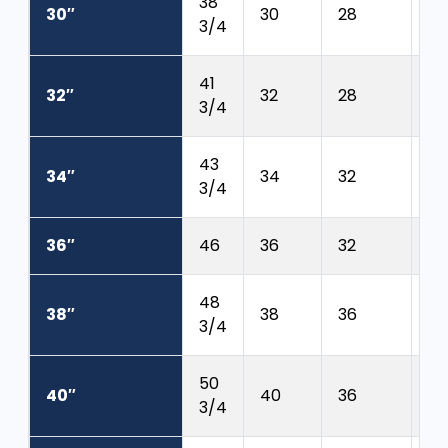
38
30″
30
28
1 
3/4
41
32″
32
28
1 
3/4
43
34″
34
32
1 
3/4
36″
46
36
32
1 
48
38″
38
36
1 
3/4
50
40″
40
36
1 
3/4