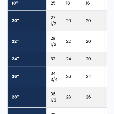
18″
25
18
16
1 1
27
20″
20
20
1 1
1/2
29
22″
22
20
1 1
1/2
24″
32
24
20
1 
34
26″
26
24
1 
3/4
36
28″
28
26
1 
1/2