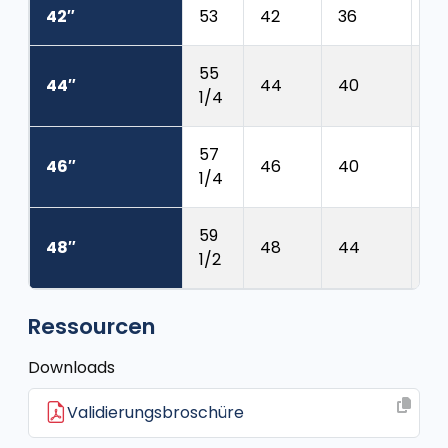
42″
53
42
36
1 
55
44″
44
40
1 
1/4
57
46″
46
40
1 
1/4
59
48″
48
44
1 
1/2
Ressourcen
Downloads
Validierungsbroschüre