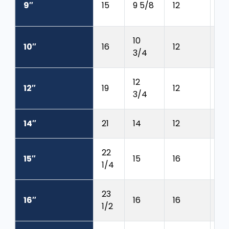
9″
15
9 5/8
12
7/
10
10″
16
12
1
3/4
12
12″
19
12
1
3/4
14″
21
14
12
1 1
22
15″
15
16
1 1
1/4
23
16″
16
16
1 1
1/2