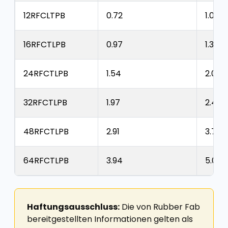
12RFCLTPB
0.72
1.05
16RFCTLPB
0.97
1.35
24RFCTLPB
1.54
2.03
32RFCTLPB
1.97
2.46
48RFCTLPB
2.91
3.70
64RFCTLPB
3.94
5.00
Haftungsausschluss:
Die von Rubber Fab
bereitgestellten Informationen gelten als