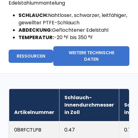
Edelstahlummantelung
SCHLAUCH:
Nahtloser, schwarzer, leitfähiger,
gewellter PTFE-Schlauch
ABDECKUNG:
Geflochtener Edelstahl
TEMPERATUR:
-20 °F bis 350 °F
WEITERE TECHNISCHE
RESSOURCEN
DATEN
Schlauch-
Innendurchmesser
Schl
Artikelnummer
in Zoll
in Zol
08RFCTLPB
0.47
0.75