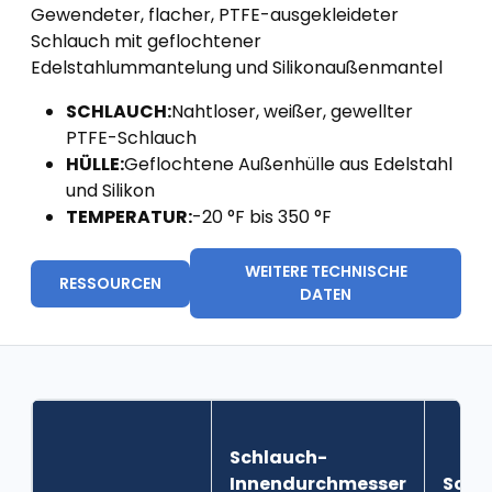
Gewendeter, flacher, PTFE-ausgekleideter
Schlauch mit geflochtener
Edelstahlummantelung und Silikonaußenmantel
SCHLAUCH:
Nahtloser, weißer, gewellter
PTFE-Schlauch
HÜLLE:
Geflochtene Außenhülle aus Edelstahl
und Silikon
TEMPERATUR:
-20 °F bis 350 °F
WEITERE TECHNISCHE
RESSOURCEN
DATEN
Schlauch-
Innendurchmesser
Schl