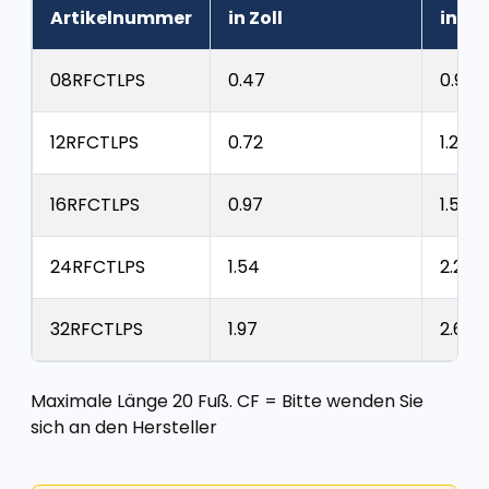
Artikelnummer
in Zoll
in Zol
08RFCTLPS
0.47
0.94
12RFCTLPS
0.72
1.24
16RFCTLPS
0.97
1.54
24RFCTLPS
1.54
2.22
32RFCTLPS
1.97
2.65
Maximale Länge 20 Fuß. CF = Bitte wenden Sie
sich an den Hersteller