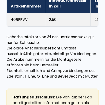
Innendurchmesser
Schl
Artikelnummer
in Zoll
in Zol
40RFPVV
2.50
2.88
Sicherheitsfaktor von 3:1 des Betriebsdrucks gilt
nur für Schläuche.
Die obige Anschlussübersicht umfasst
ausschließlich geformte, einteilige Verbindungen.
Die Artikelnummern für die Montageteile
erfahren Sie beim Hersteller.
Ebenfalls erhältlich sind Crimpverbindungen aus
Edelstahl, I-Line, Q-Line und Bevel Seat mit Mutter.
Haftungsausschluss:
Die von Rubber Fab
bereitgestellten Informationen gelten als