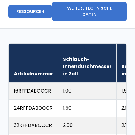
WEITERE TECHNISCHE
RESSOURCEN
DATEN
Schlauch-
Innendurchmesser
Schl
Artikelnummer
in Zoll
in Zol
16RFFDABOCCR
1.00
1.59
24RFFDABOCCR
1.50
2.17
32RFFDABOCCR
2.00
2.72