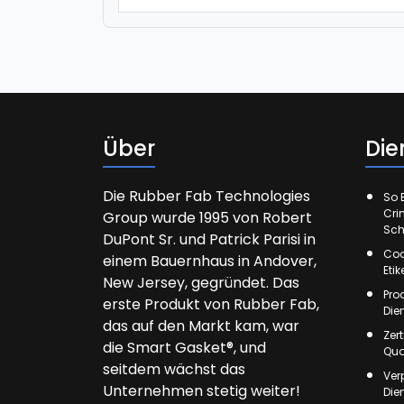
Über
Die
Die Rubber Fab Technologies
So E
Cri
Group wurde 1995 von Robert
Sch
DuPont Sr. und Patrick Parisi in
Cod
einem Bauernhaus in Andover,
Eti
New Jersey, gegründet. Das
Pro
erste Produkt von Rubber Fab,
Die
das auf den Markt kam, war
Zer
die Smart Gasket®, und
Qua
seitdem wächst das
Ver
Unternehmen stetig weiter!
Die