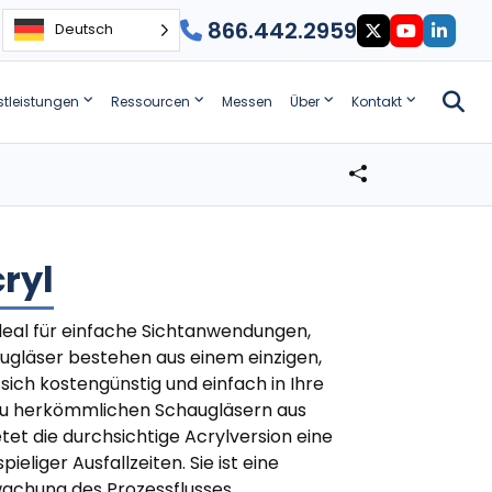
866.442.2959
Deutsch
stleistungen
Ressourcen
Messen
Über
Kontakt
ryl
deal für einfache Sichtanwendungen,
augläser bestehen aus einem einzigen,
ch kostengünstig und einfach in Ihre
 zu herkömmlichen Schaugläsern aus
etet die durchsichtige Acrylversion eine
eliger Ausfallzeiten. Sie ist eine
wachung des Prozessflusses.