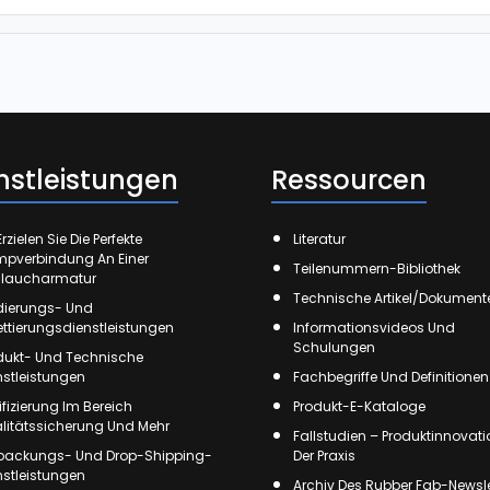
nstleistungen
Ressourcen
rzielen Sie Die Perfekte
Literatur
mpverbindung An Einer
Teilenummern-Bibliothek
laucharmatur
Technische Artikel/Dokument
ierungs- Und
kettierungsdienstleistungen
Informationsvideos Und
Schulungen
dukt- Und Technische
nstleistungen
Fachbegriffe Und Definitionen
tifizierung Im Bereich
Produkt-E-Kataloge
litätssicherung Und Mehr
Fallstudien – Produktinnovati
packungs- Und Drop-Shipping-
Der Praxis
nstleistungen
Archiv Des Rubber Fab-Newsle