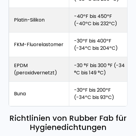
-40ºF bis 450ºF
Platin-Silikon
(-40ºC bis 232ºC)
-30ºF bis 400ºF
FKM-Fluorelastomer
(-34ºC bis 204ºC)
EPDM
-30 °F bis 300 °F (-34
(peroxidvernetzt)
°C bis 149 °C)
-30ºF bis 200ºF
Buna
(-34ºC bis 93ºC)
Richtlinien von Rubber Fab für
Hygienedichtungen