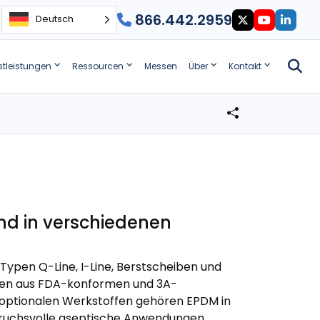
866.442.2959
Deutsch
stleistungen
Ressourcen
Messen
Über
Kontakt
nd in verschiedenen
Typen Q-Line, I-Line, Berstscheiben und
gen aus FDA-konformen und 3A-
 optionalen Werkstoffen gehören EPDM in
spruchsvolle aseptische Anwendungen.