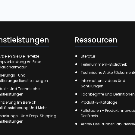
nstleistungen
Ressourcen
rzielen Sie Die Perfekte
Literatur
mpverbindung An Einer
Teilenummern-Bibliothek
laucharmatur
Technische Artikel/Dokument
ierungs- Und
kettierungsdienstleistungen
Informationsvideos Und
Schulungen
dukt- Und Technische
nstleistungen
Fachbegriffe Und Definitionen
tifizierung Im Bereich
Produkt-E-Kataloge
litätssicherung Und Mehr
Fallstudien – Produktinnovati
packungs- Und Drop-Shipping-
Der Praxis
nstleistungen
Archiv Des Rubber Fab-Newsle