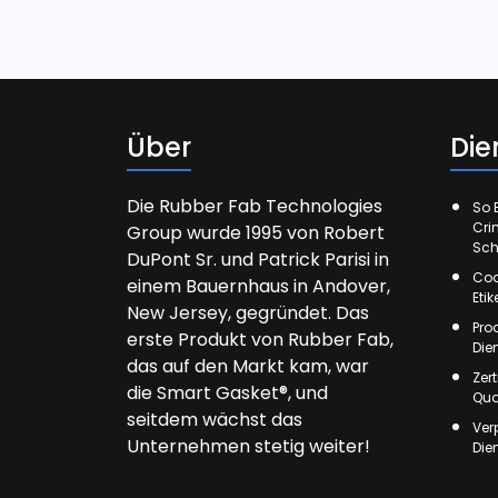
Über
Die
Die Rubber Fab Technologies
So E
Cri
Group wurde 1995 von Robert
Sch
DuPont Sr. und Patrick Parisi in
Cod
einem Bauernhaus in Andover,
Eti
New Jersey, gegründet. Das
Pro
erste Produkt von Rubber Fab,
Die
das auf den Markt kam, war
Zer
die Smart Gasket®, und
Qua
seitdem wächst das
Ver
Unternehmen stetig weiter!
Die