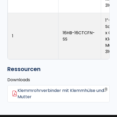
316
1″-
Schla
16HB-16CTCFN-
x CTC
1
SS
Klem
Mutte
316
Ressourcen
Downloads
Klemmrohrverbinder mit Klemmhülse und
Mutter