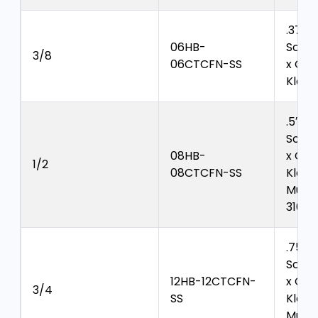
.375″
06HB-
Schla
3/8
06CTCFN-SS
x CTC
Klem
.5″
Schla
08HB-
x CTC
1/2
08CTCFN-SS
Klem
Mutte
316
.75″
Schla
12HB-12CTCFN-
x CTC
3/4
SS
Klem
Mutte