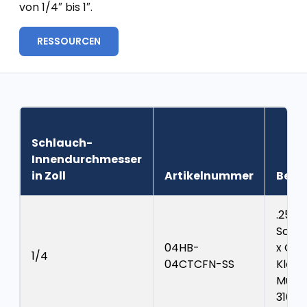
von 1/4″ bis 1″.
RESSOURCEN
Schlauch-
Innendurchmesser
in Zoll
Artikelnummer
Besc
.25″
Schla
04HB-
x CTC
1/4
04CTCFN-SS
Klem
Mutte
316