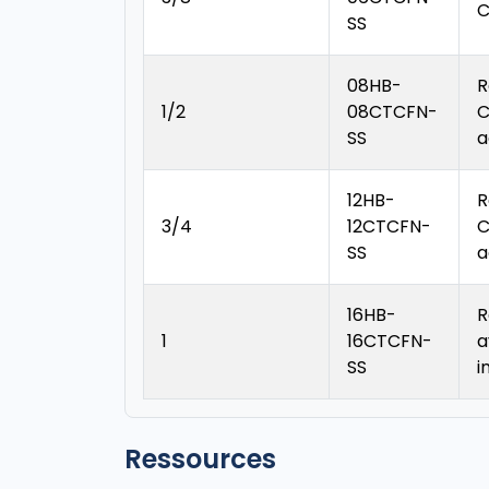
C
SS
08HB-
R
1/2
08CTCFN-
C
SS
a
12HB-
R
3/4
12CTCFN-
C
SS
a
16HB-
R
1
16CTCFN-
a
SS
i
Ressources