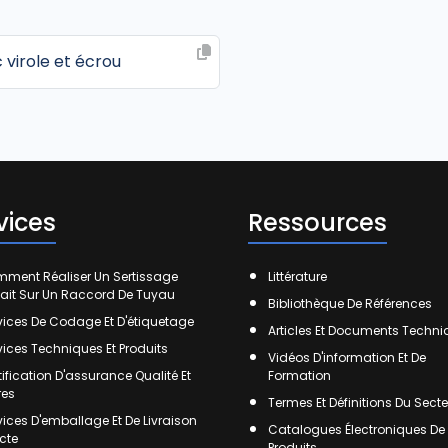
virole et écrou
vices
Ressources
ment Réaliser Un Sertissage
Littérature
fait Sur Un Raccord De Tuyau
Bibliothèque De Références
vices De Codage Et D'étiquetage
Articles Et Documents Techn
vices Techniques Et Produits
Vidéos D'information Et De
tification D'assurance Qualité Et
Formation
res
Termes Et Définitions Du Secte
vices D'emballage Et De Livraison
Catalogues Électroniques De
ecte
Produits