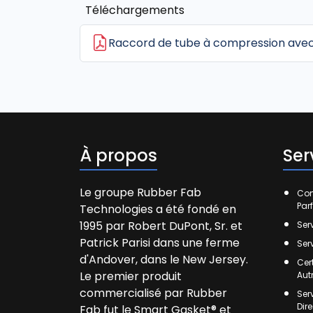
Téléchargements
Raccord de tube à compression avec 
À propos
Ser
Le groupe Rubber Fab
Com
Par
Technologies a été fondé en
1995 par Robert DuPont, Sr. et
Ser
Patrick Parisi dans une ferme
Ser
d'Andover, dans le New Jersey.
Cer
Le premier produit
Aut
commercialisé par Rubber
Ser
Dir
Fab fut le Smart Gasket® et