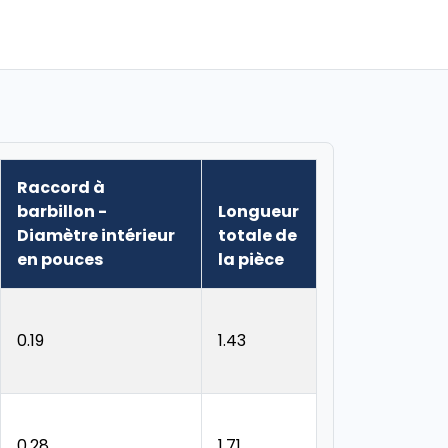
Raccord à
barbillon -
Longueur
Diamètre intérieur
totale de
en pouces
la pièce
0.19
1.43
0.28
1.71