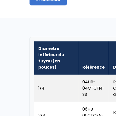
Diamètre
intérieur du
tuyau (en
pouces)
Référence
D
04HB-
R
1/4
04CTCFN-
C
SS
a
06HB-
R
3/8
06CTCFN-