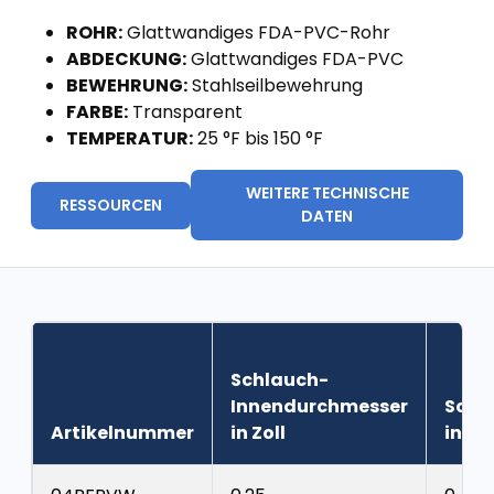
ROHR:
Glattwandiges FDA-PVC-Rohr
ABDECKUNG:
Glattwandiges FDA-PVC
BEWEHRUNG:
Stahlseilbewehrung
FARBE:
Transparent
TEMPERATUR:
25 °F bis 150 °F
WEITERE TECHNISCHE
RESSOURCEN
DATEN
Schlauch-
Innendurchmesser
Schl
Artikelnummer
in Zoll
in Zol