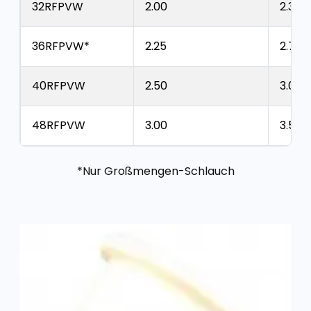
32RFPVW
2.00
2.39
36RFPVW*
2.25
2.75
40RFPVW
2.50
3.00
48RFPVW
3.00
3.50
*Nur Großmengen-Schlauch