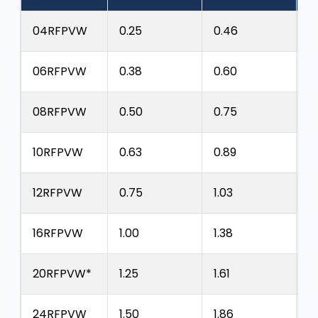
04RFPVW
0.25
0.46
1.
06RFPVW
0.38
0.60
1.
08RFPVW
0.50
0.75
2
10RFPVW
0.63
0.89
2
12RFPVW
0.75
1.03
3
16RFPVW
1.00
1.38
4
20RFPVW*
1.25
1.61
5
24RFPVW
1.50
1.86
6