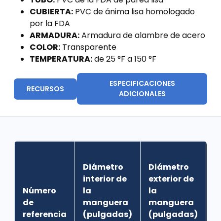
CUBIERTA:
PVC de ánima lisa homologado
por la FDA
ARMADURA:
Armadura de alambre de acero
COLOR:
Transparente
TEMPERATURA:
de 25 °F a 150 °F
ESPECIFICACIONES
RECURSOS
ADICIONALES
Diámetro
Diámetro
interior de
exterior de
Número
la
la
R
de
manguera
manguera
c
referencia
(pulgadas)
(pulgadas)
(