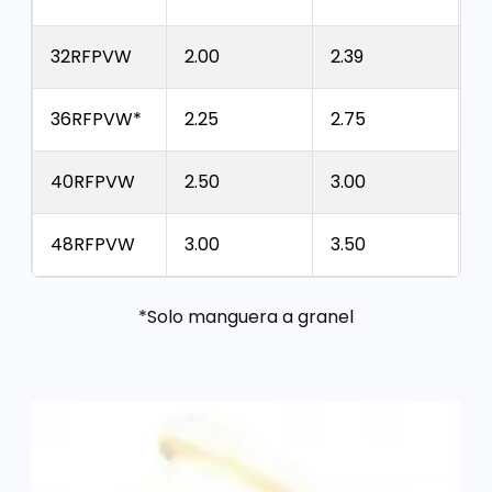
32RFPVW
2.00
2.39
8
36RFPVW*
2.25
2.75
9
40RFPVW
2.50
3.00
1
48RFPVW
3.00
3.50
1
*Solo manguera a granel