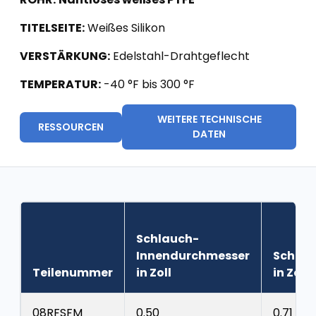
TITELSEITE:
Weißes Silikon
VERSTÄRKUNG:
Edelstahl-Drahtgeflecht
TEMPERATUR:
-40 °F bis 300 °F
WEITERE TECHNISCHE
RESSOURCEN
DATEN
Schlauch-
Innendurchmesser
Schla
Teilenummer
in Zoll
in Zoll
08RFSFM
0.50
0.71