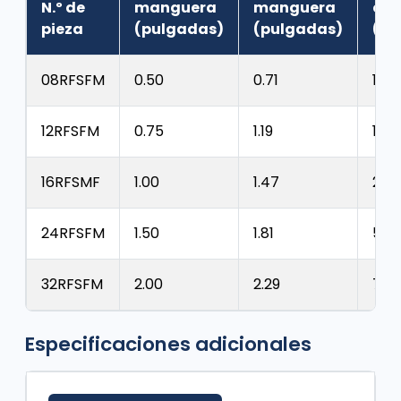
N.º de
manguera
manguera
cur
pieza
(pulgadas)
(pulgadas)
(pu
08RFSFM
0.50
0.71
1.50
12RFSFM
0.75
1.19
1.97
16RFSMF
1.00
1.47
2.76
24RFSFM
1.50
1.81
5.51
32RFSFM
2.00
2.29
7.8
Especificaciones adicionales