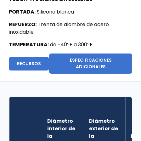
PORTADA:
Silicona blanca
REFUERZO:
Trenza de alambre de acero
inoxidable
TEMPERATURA:
de -40ºF a 300ºF
ESPECIFICACIONES
RECURSOS
ADICIONALES
Diámetro
Diámetro
interior de
exterior de
la
la
Rad