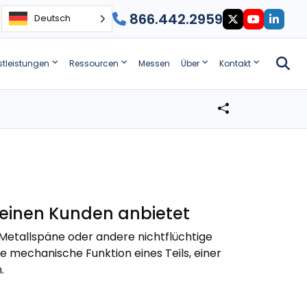
866.442.2959
Deutsch
stleistungen
Ressourcen
Messen
Über
Kontakt
 seinen Kunden anbietet
l, Metallspäne oder andere nichtflüchtige
e mechanische Funktion eines Teils, einer
.