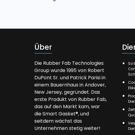
Über
Die
Die Rubber Fab Technologies
So E
Cri
Group wurde 1995 von Robert
Sch
DuPont Sr. und Patrick Parisi in
Cod
einem Bauernhaus in Andover,
Eti
New Jersey, gegründet. Das
Pro
erste Produkt von Rubber Fab,
Die
das auf den Markt kam, war
Zer
die Smart Gasket®, und
Qua
seitdem wächst das
Ver
Unternehmen stetig weiter!
Die