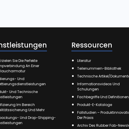
nstleistungen
Ressourcen
rzielen Sie Die Perfekte
Literatur
mpverbindung An Einer
Teilenummern-Bibliothek
laucharmatur
Technische Artikel/Dokument
ierungs- Und
kettierungsdienstleistungen
Informationsvideos Und
Schulungen
dukt- Und Technische
nstleistungen
Fachbegriffe Und Definitionen
tifizierung Im Bereich
Produkt-E-Kataloge
litätssicherung Und Mehr
Fallstudien – Produktinnovati
packungs- Und Drop-Shipping-
Der Praxis
nstleistungen
Archiv Des Rubber Fab-Newsle