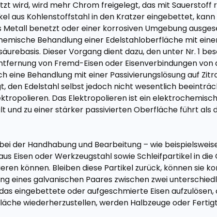
t wird, wird mehr Chrom freigelegt, das mit Sauerstoff r
ikel aus Kohlenstoffstahl in den Kratzer eingebettet, kann 
s Metall benetzt oder einer korrosiven Umgebung ausgese
 chemische Behandlung einer Edelstahloberfläche mit eine
säurebasis. Dieser Vorgang dient dazu, den unter Nr. 1 b
Entfernung von Fremd-Eisen oder Eisenverbindungen von 
h eine Behandlung mit einer Passivierungslösung auf Zitr
, den Edelstahl selbst jedoch nicht wesentlich beeinträch
ektropolieren. Das Elektropolieren ist ein elektrochemis
ilt und zu einer stärker passivierten Oberfläche führt a
ich bei der Handhabung und Bearbeitung – wie beispielswe
us Eisen oder Werkzeugstahl sowie Schleifpartikel in die
eren können. Bleiben diese Partikel zurück, können sie k
ldung eines galvanischen Paares zwischen zwei unterschied
das eingebettete oder aufgeschmierte Eisen aufzulösen, 
läche wiederherzustellen, werden Halbzeuge oder Fertigt