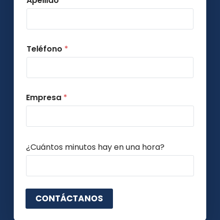
Apellido
*
Teléfono
*
Empresa
*
C
¿Cuántos minutos hay en una hora?
a
p
t
c
h
CONTÁCTANOS
a
p