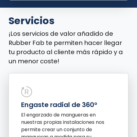
e
r
s
Servicios
o
n
a
¡Los servicios de valor añadido de
l
i
Rubber Fab te permiten hacer llegar
z
tu producto al cliente más rápido y a
a
d
un menor coste!
o
*
Engaste radial de 360°
El engarzado de mangueras en
nuestras propias instalaciones nos
permite crear un conjunto de
mangueras a medida para su