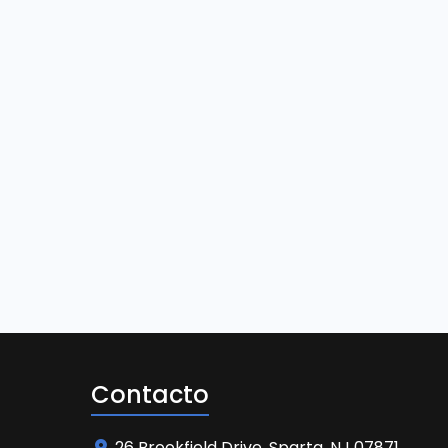
Contacto
26 Brookfield Drive, Sparta, NJ 07871