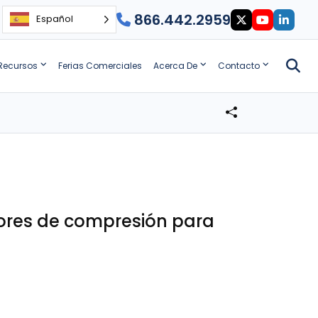
866.442.2959
Español
Recursos
Ferias Comerciales
Acerca De
Contacto
ores de compresión para