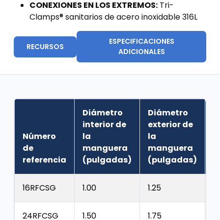
CONEXIONES EN LOS EXTREMOS:
Tri-
Clamps® sanitarios de acero inoxidable 316L
ESPECIFICACIONES
RECURSOS
ADICIONALES
Diámetro
Diámetro
interior de
exterior de
Número
la
la
E
de
manguera
manguera
d
referencia
(pulgadas)
(pulgadas)
p
16RFCSG
1.00
1.25
0
24RFCSG
1.50
1.75
0