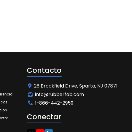
Contacto
26 Brookfield Drive, Sparta, NJ 07871
info@rubberfab.com
erencia
icos
1-866-442-2959
ción
Conectar
ector