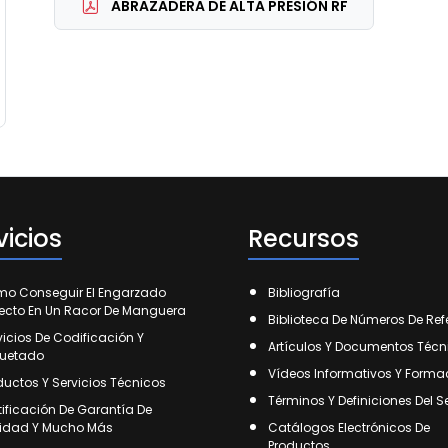
ABRAZADERA DE ALTA PRESIÓN RF
vicios
Recursos
o Conseguir El Engarzado
Bibliografía
fecto En Un Racor De Manguera
Biblioteca De Números De Ref
vicios De Codificación Y
Artículos Y Documentos Técn
quetado
Vídeos Informativos Y Forma
ductos Y Servicios Técnicos
Términos Y Definiciones Del S
tificación De Garantía De
idad Y Mucho Más
Catálogos Electrónicos De
Productos