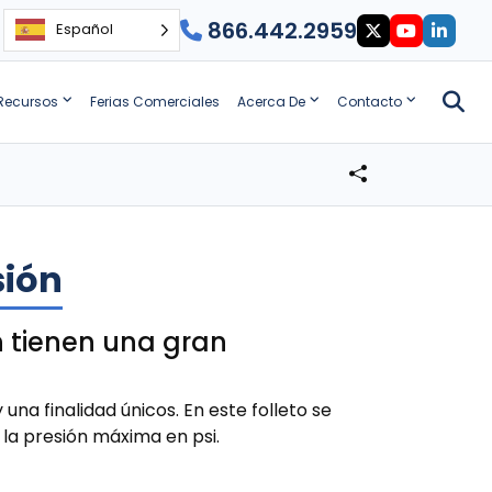
866.442.2959
Español
Recursos
Ferias Comerciales
Acerca De
Contacto
sión
n tienen una gran
una finalidad únicos. En este folleto se
 la presión máxima en psi.