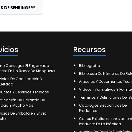
 DE BEHRINGER®
vicios
Recursos
o Conseguir El Engarzado
Bibliografía
fecto En Un Racor De Manguera
Biblioteca De Números De Ref
vicios De Codificación Y
Artículos Y Documentos Técn
quetado
Vídeos Informativos Y Forma
ductos Y Servicios Técnicos
Términos Y Definiciones Del S
tificación De Garantía De
idad Y Mucho Más
Catálogos Electrónicos De
Productos
vicios De Embalaje Y Envío
ecto
Casos Prácticos: Innovacion
Producto En La Práctica
Archivo Del Boletín Electrónic