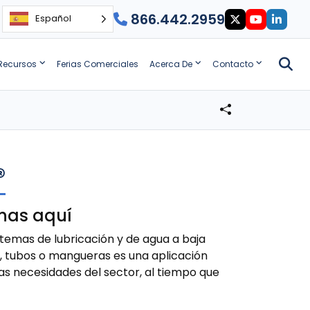
866.442.2959
Español
Recursos
Ferias Comerciales
Acerca De
Contacto
®
has aquí
stemas de lubricación y de agua a baja
s, tubos o mangueras es una aplicación
as necesidades del sector, al tiempo que