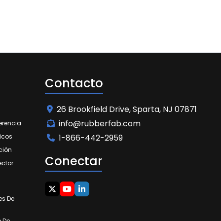
Contacto
26 Brookfield Drive, Sparta, NJ 07871
info@rubberfab.com
erencia
icos
1-866-442-2959
ción
Conectar
ector
es De
o De