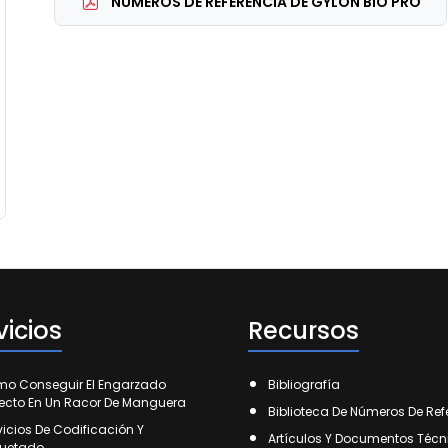
NÚMEROS DE REFERENCIA DE GYLON BIO PRO
vicios
Recursos
o Conseguir El Engarzado
Bibliografía
fecto En Un Racor De Manguera
Biblioteca De Números De Ref
vicios De Codificación Y
Artículos Y Documentos Técn
quetado