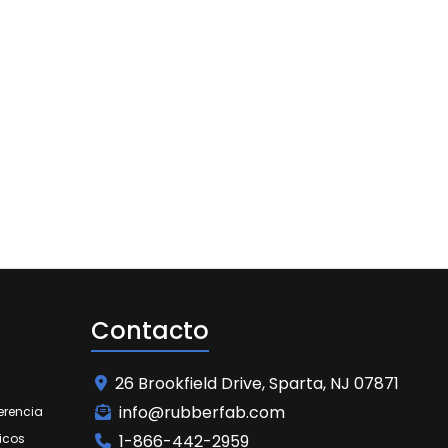
Contacto
26 Brookfield Drive, Sparta, NJ 07871
info@rubberfab.com
erencia
icos
1-866-442-2959