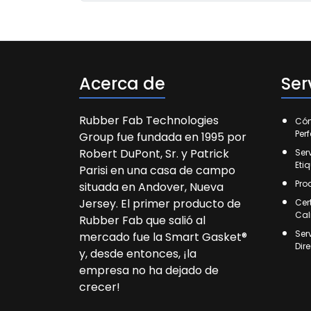
Acerca de
Ser
Rubber Fab Technologies
Cóm
Per
Group fue fundada en 1995 por
Robert DuPont, Sr. y Patrick
Ser
Eti
Parisi en una casa de campo
Pro
situada en Andover, Nueva
Jersey. El primer producto de
Cer
Cal
Rubber Fab que salió al
Ser
mercado fue la Smart Gasket®
Dir
y, desde entonces, ¡la
empresa no ha dejado de
crecer!