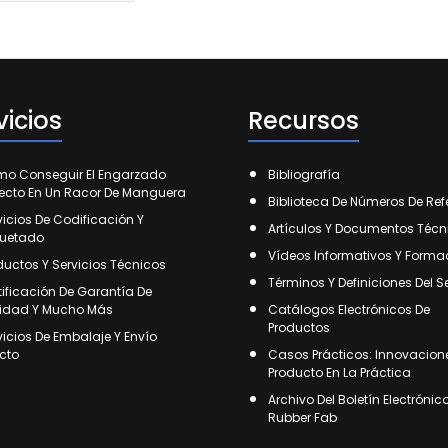
vicios
Recursos
o Conseguir El Engarzado
Bibliografía
fecto En Un Racor De Manguera
Biblioteca De Números De Ref
vicios De Codificación Y
Artículos Y Documentos Técn
quetado
Vídeos Informativos Y Forma
ductos Y Servicios Técnicos
Términos Y Definiciones Del S
tificación De Garantía De
idad Y Mucho Más
Catálogos Electrónicos De
Productos
vicios De Embalaje Y Envío
ecto
Casos Prácticos: Innovacion
Producto En La Práctica
Archivo Del Boletín Electrónic
Rubber Fab