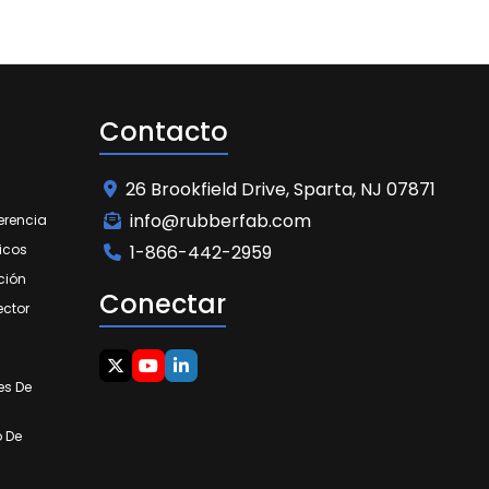
Contacto
26 Brookfield Drive, Sparta, NJ 07871
info@rubberfab.com
erencia
icos
1-866-442-2959
ción
Conectar
ector
es De
o De