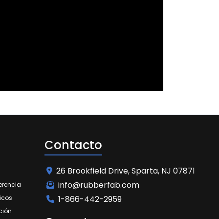
Contacto
26 Brookfield Drive, Sparta, NJ 07871
info@rubberfab.com
erencia
icos
1-866-442-2959
ción