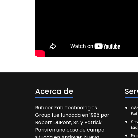
Acerca de
Ser
Rubber Fab Technologies
Cóm
Per
Group fue fundada en 1995 por
Robert DuPont, Sr. y Patrick
Ser
Eti
Parisi en una casa de campo
Pro
situada en Andover, Nueva