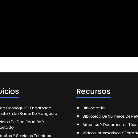
vicios
Recursos
o Conseguir El Engarzado
Bibliografía
fecto En Un Racor De Manguera
Biblioteca De Números De Ref
vicios De Codificación Y
Artículos Y Documentos Técn
quetado
Vídeos Informativos Y Forma
ductos Y Servicios Técnicos