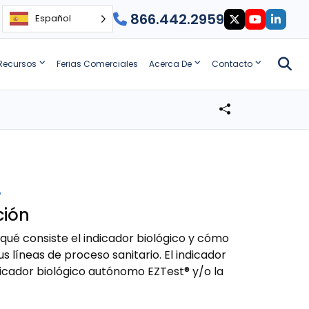
866.442.2959
Español
Recursos
Ferias Comerciales
Acerca De
Contacto
s
ción
qué consiste el indicador biológico y cómo
s líneas de proceso sanitario. El indicador
ndicador biológico autónomo EZTest® y/o la