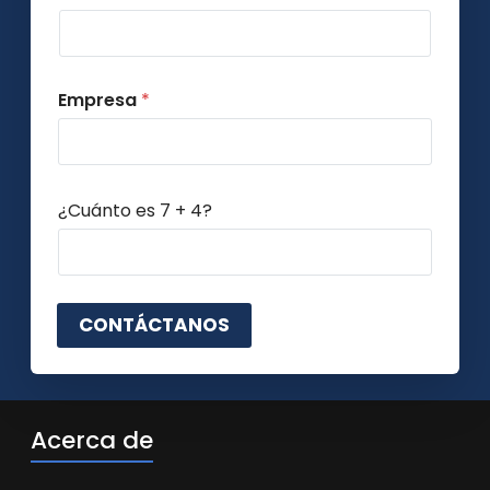
Empresa
*
C
¿Cuánto es 7 + 4?
a
p
t
c
h
CONTÁCTANOS
a
p
e
r
s
Acerca de
o
n
a