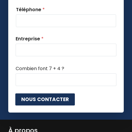
Téléphone
*
Entreprise
*
C
Combien font 7 + 4 ?
a
p
t
c
h
NOUS CONTACTER
a
p
e
r
s
À propos
o