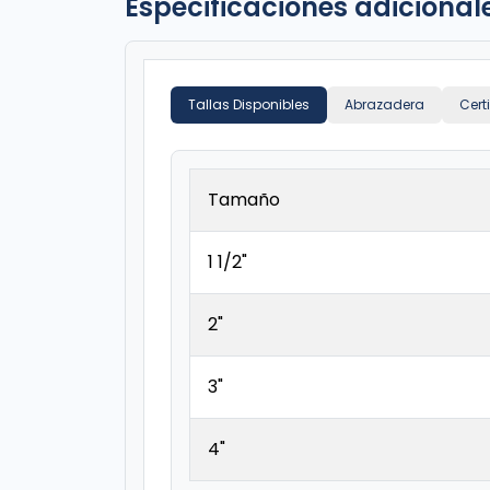
Especificaciones adicional
Tallas Disponibles
Abrazadera
Cert
Tamaño
1 1/2"
2"
3"
4"