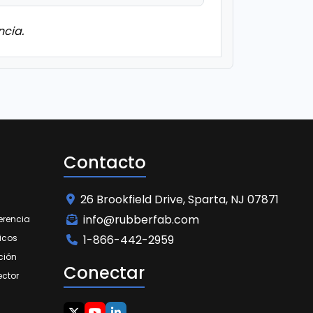
ncia.
Contacto
26 Brookfield Drive, Sparta, NJ 07871
info@rubberfab.com
erencia
icos
1-866-442-2959
ción
Conectar
ector