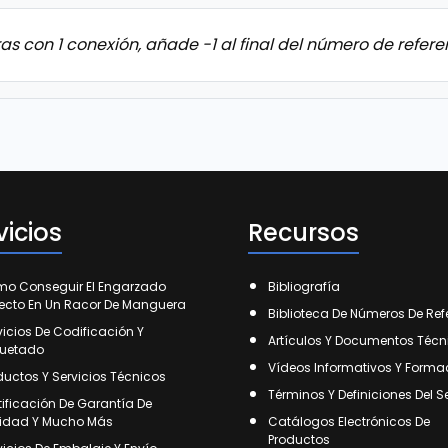
as con 1 conexión, añade -1 al final del número de refere
vicios
Recursos
o Conseguir El Engarzado
Bibliografía
fecto En Un Racor De Manguera
Biblioteca De Números De Ref
vicios De Codificación Y
Artículos Y Documentos Técn
quetado
Vídeos Informativos Y Forma
ductos Y Servicios Técnicos
Términos Y Definiciones Del S
tificación De Garantía De
idad Y Mucho Más
Catálogos Electrónicos De
Productos