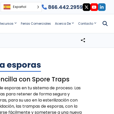
866.442.2959
Español
Recursos
Ferias Comerciales
Acerca De
Contacto
a esporas
encilla con Spore Traps
de esporas en tu sistema de proceso. Las
as para retener de forma segura y
as, para su uso en la esterilización con
lidación, las trampas de esporas, con la
rarse fácilmente y someterse a una nueva