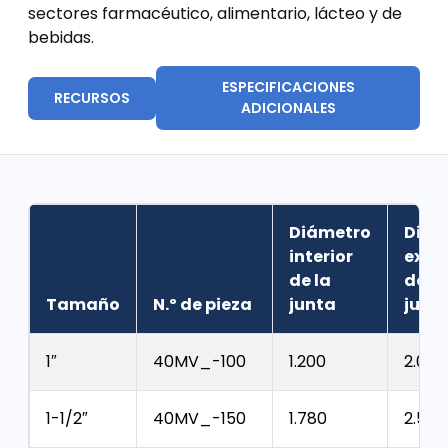
sectores farmacéutico, alimentario, lácteo y de
bebidas.
ESPECIFICACIONES
RECURSOS
ADICIONALES
Diámetro
Diám
interior
exter
de la
de la
Tamaño
N.º de pieza
junta
junt
1″
40MV_-100
1.200
2.000
1-1/2″
40MV_-150
1.780
2.520