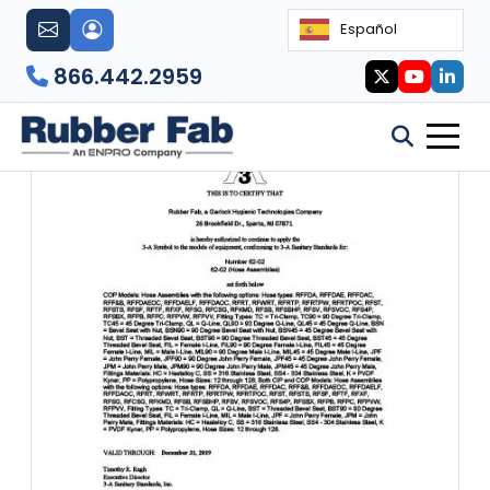
Español
866.442.2959