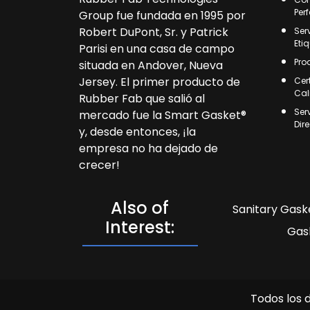
Per
Group fue fundada en 1995 por
Robert DuPont, Sr. y Patrick
Ser
Eti
Parisi en una casa de campo
Pro
situada en Andover, Nueva
Jersey. El primer producto de
Cer
Cal
Rubber Fab que salió al
Ser
mercado fue la Smart Gasket®
Dir
y, desde entonces, ¡la
empresa no ha dejado de
crecer!
Also of
Sanitary Gaske
Interest:
Gas
Todos los 