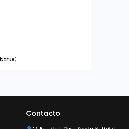
ricante)
Contacto
26 Brookfield Drive, Sparta, NJ 07871