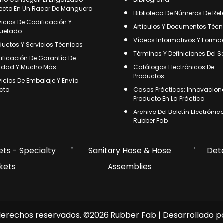
fecto En Un Racor De Manguera
Biblioteca De Números De Ref
vicios De Codificación Y
Artículos Y Documentos Técn
quetado
Vídeos Informativos Y Forma
ductos Y Servicios Técnicos
Términos Y Definiciones Del S
tificación De Garantía De
idad Y Mucho Más
Catálogos Electrónicos De
Productos
vicios De Embalaje Y Envío
ecto
Casos Prácticos: Innovacion
Producto En La Práctica
Archivo Del Boletín Electrónic
Rubber Fab
ts - Specialty
Sanitary Hose & Hose
Det
kets
Assemblies
derechos reservados. ©2026 Rubber Fab | Desarrollado p