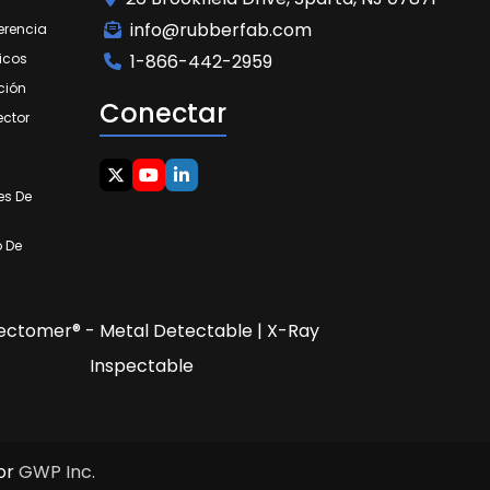
info@rubberfab.com
erencia
icos
1-866-442-2959
ción
Conectar
ector
es De
o De
ectomer® - Metal Detectable | X-Ray
Inspectable
or
GWP Inc.