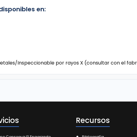
disponibles en:
tales/Inspeccionable por rayos X (consultar con el fab
vicios
Recursos
o Conseguir El Engarzado
Bibliografía