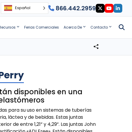
866.442.2959
Español
Recursos
Ferias Comerciales
Acerca De
Contacto
Perry
stán disponibles en una
 elastómeros
das para su uso en sistemas de tuberías
ria, láctea y de bebidas. Estas juntas
ior de entre 1,21” y 4,29”. Las juntas John
ertificación «ADI Free». Están disponibles