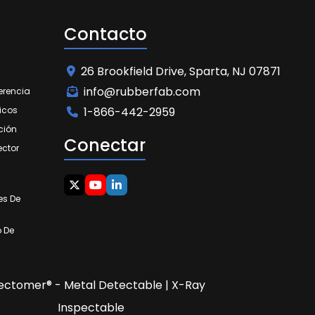
Contacto
26 Brookfield Drive, Sparta, NJ 07871
info@rubberfab.com
erencia
icos
1-866-442-2959
ción
Conectar
ector
es De
o De
ectomer® - Metal Detectable | X-Ray
Inspectable