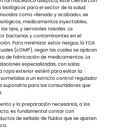
 farmacéutica aséptica, este cliente con
biológicos para el sector de la salud
onocidos como «llenado y acabado», se
biológicos, medicamentos inyectables,
os ojos, y aerosoles nasales. La
ucir bacterias y contaminantes en el
ión. Para minimizar estos riesgos, la FDA
uales (cGMP), según las cuales se aplican
eso de fabricación de medicamentos. La
alaciones especializadas, con salas
ropa exterior estéril para evitar la
n sometidas a un estricto control regulador
que supondría para los consumidores que
.
iento y la preparación necesarios, a los
tacto, es fundamental contar con
ctos de sellado de fluidos que se ajusten
ca.