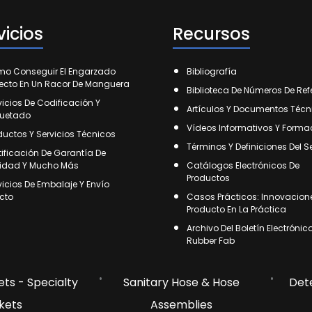
vicios
Recursos
o Conseguir El Engarzado
Bibliografía
fecto En Un Racor De Manguera
Biblioteca De Números De Ref
vicios De Codificación Y
Artículos Y Documentos Técn
quetado
Vídeos Informativos Y Forma
ductos Y Servicios Técnicos
Términos Y Definiciones Del S
tificación De Garantía De
idad Y Mucho Más
Catálogos Electrónicos De
Productos
vicios De Embalaje Y Envío
ecto
Casos Prácticos: Innovacion
Producto En La Práctica
Archivo Del Boletín Electrónic
Rubber Fab
ts - Specialty
Sanitary Hose & Hose
Det
kets
Assemblies