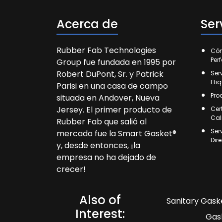
Acerca de
Ser
Rubber Fab Technologies
Cóm
Per
Group fue fundada en 1995 por
Robert DuPont, Sr. y Patrick
Ser
Eti
Parisi en una casa de campo
Pro
situada en Andover, Nueva
Jersey. El primer producto de
Cer
Cal
Rubber Fab que salió al
Ser
mercado fue la Smart Gasket®
Dir
y, desde entonces, ¡la
empresa no ha dejado de
crecer!
Also of
Sanitary Gaske
Interest:
Gas