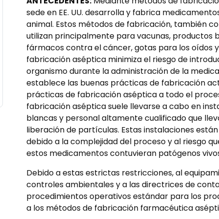
ANTECEDENTES:
Mediante métodos de fabricación
sede en EE. UU. desarrolla y fabrica medicamentos 
animal. Estos métodos de fabricación, también c
utilizan principalmente para vacunas, productos 
fármacos contra el cáncer, gotas para los oídos y l
fabricación aséptica minimiza el riesgo de introd
organismo durante la administración de la medicac
establece las buenas prácticas de fabricación act
prácticas de fabricación aséptica a todo el proc
fabricación aséptica suele llevarse a cabo en inst
blancas y personal altamente cualificado que lleva 
liberación de partículas. Estas instalaciones está
debido a la complejidad del proceso y al riesgo 
estos medicamentos contuvieran patógenos vivos
Debido a estas estrictas restricciones, al equipam
controles ambientales y a las directrices de con
procedimientos operativos estándar para los produ
a los métodos de fabricación farmacéutica asépti