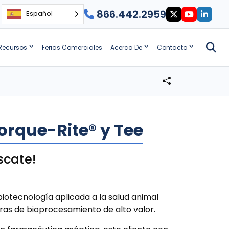
866.442.2959
Español
Recursos
Ferias Comerciales
Acerca De
Contacto
orque-Rite® y Tee
scate!
iotecnología aplicada a la salud animal
ras de bioprocesamiento de alto valor.