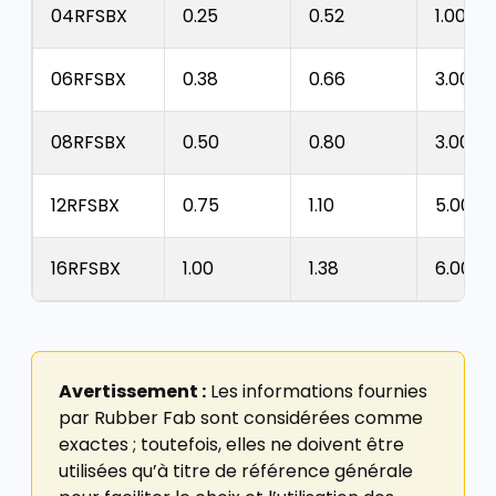
04RFSBX
0.25
0.52
1.00
06RFSBX
0.38
0.66
3.00
08RFSBX
0.50
0.80
3.00
12RFSBX
0.75
1.10
5.00
16RFSBX
1.00
1.38
6.00
Avertissement :
Les informations fournies
par Rubber Fab sont considérées comme
exactes ; toutefois, elles ne doivent être
utilisées qu’à titre de référence générale