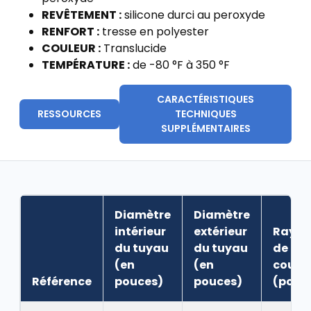
REVÊTEMENT :
silicone durci au peroxyde
RENFORT :
tresse en polyester
COULEUR :
Translucide
TEMPÉRATURE :
de -80 °F à 350 °F
CARACTÉRISTIQUES
RESSOURCES
TECHNIQUES
SUPPLÉMENTAIRES
Diamètre
Diamètre
intérieur
extérieur
Rayon
du tuyau
du tuyau
de
(en
(en
courb
Référence
pouces)
pouces)
(pouc