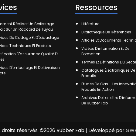
vices
Ressources
ment Réaliser Un Sertissage
Littérature
fait Sur Un Raccord De Tuyau
Bibliothèque De Références
vices De Codage Et D'étiquetage
Articles Et Documents Techn
vices Techniques Et Produits
Vidéos D'information Et De
tification D'assurance Qualité Et
Formation
res
Termes Et Définitions Du Secte
vices D'emballage Et De Livraison
Catalogues Électroniques De
ecte
Produits
Études De Cas – Les Innovati
Produits En Action
Archives De La Lettre D'inform
De Rubber Fab
 droits réservés. ©2026 Rubber Fab | Développé par
GWP