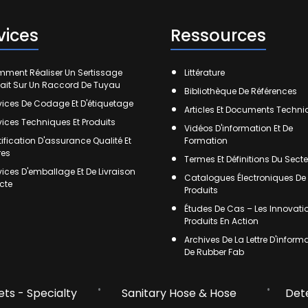
vices
Ressources
ment Réaliser Un Sertissage
Littérature
fait Sur Un Raccord De Tuyau
Bibliothèque De Références
vices De Codage Et D'étiquetage
Articles Et Documents Techn
vices Techniques Et Produits
Vidéos D'information Et De
tification D'assurance Qualité Et
Formation
res
Termes Et Définitions Du Secte
vices D'emballage Et De Livraison
Catalogues Électroniques De
ecte
Produits
Études De Cas – Les Innovati
Produits En Action
Archives De La Lettre D'inform
De Rubber Fab
ts - Specialty
Sanitary Hose & Hose
Det