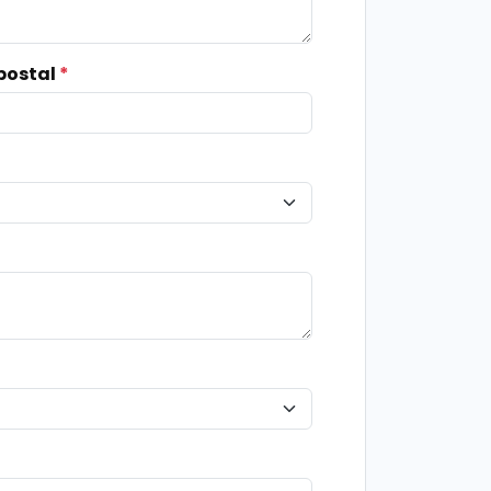
postal
*