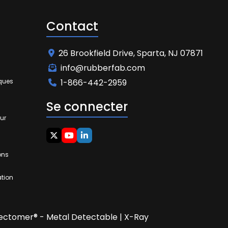
Contact
26 Brookfield Drive, Sparta, NJ 07871
info@rubberfab.com
iques
1-866-442-2959
Se connecter
ur
ons
ation
ectomer® - Metal Detectable | X-Ray