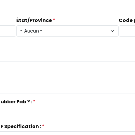
État/Province
*
Code 
bber Fab ? :
*
 Specification :
*