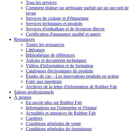
Tous les services
Comment réaliser un sertissage parfait sur un raccord de
tuyau
Services de codage et d'étiquetage
Services techniques et produits
Services d'emballage et de livraison directe
Certification d'assurance qualité et autres
Ressources
Toutes les ressources
Littérature
Bibliothèque de références
Articles et documents techniques
Vidéos d'information et de formation
Catalogues électroniques de produits
Études de cas – Les innovations produits en action
Foire aux questions
Archives de la lettre d'information de Rubber Fab
Salons professionnels
À propos
En savoir plus sur Rubber Fab
Informations sur l'entreprise et l'équipe
Actualités et annonces de Rubber Fab
Carrières
Conditions générales de vente
Conditions générales du fournisseur