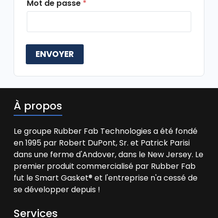
Mot de passe
*
o
n
n
a
l
i
ENVOYER
s
é
*
À propos
Le groupe Rubber Fab Technologies a été fondé
en 1995 par Robert DuPont, Sr. et Patrick Parisi
dans une ferme d'Andover, dans le New Jersey. Le
premier produit commercialisé par Rubber Fab
fut le Smart Gasket® et l'entreprise n'a cessé de
se développer depuis !
Services