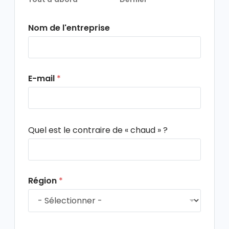
Nom de l'entreprise
E-mail
*
C
Quel est le contraire de « chaud » ?
a
p
t
c
h
Région
*
a
p
e
r
s